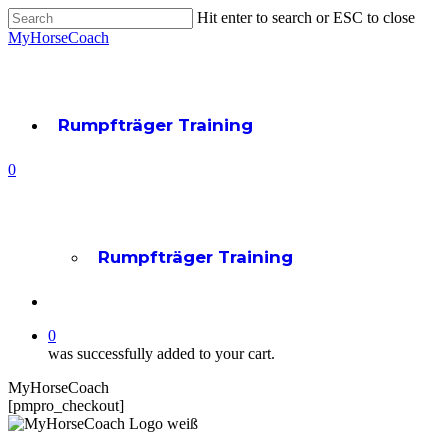
Skip
Hit enter to search or ESC to close
to
Close
MyHorseCoach
main
Search
content
Rumpfträger Training
account
0
Menu
Rumpfträger Training
account
0
was successfully added to your cart.
MyHorseCoach
[pmpro_checkout]