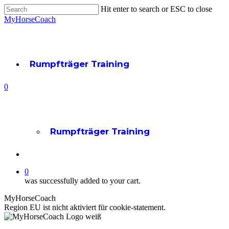
Skip
Hit enter to search or ESC to close
to
Close
MyHorseCoach
main
Search
content
Rumpfträger Training
account
0
Menu
Rumpfträger Training
account
0
was successfully added to your cart.
MyHorseCoach
Region EU ist nicht aktiviert für cookie-statement.