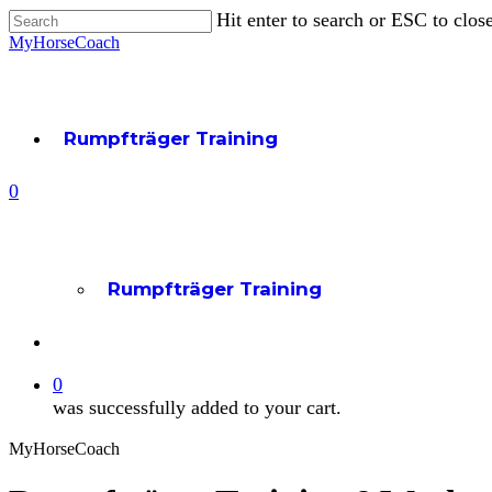
Skip
Hit enter to search or ESC to clos
to
Close
MyHorseCoach
main
Search
content
Rumpfträger Training
account
0
Menu
Rumpfträger Training
account
0
was successfully added to your cart.
MyHorseCoach