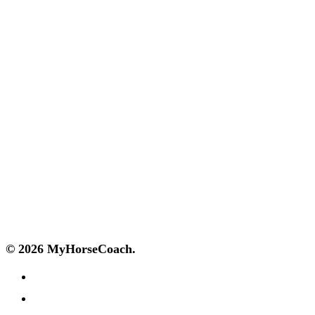
Bibliothek
Hilfe und Service
Passwort vergessen?
Kontakt
FAQ
Impressum
AGB
Datenschutz
Cookie-Richtlinien
© 2026 MyHorseCoach.
facebook
youtube