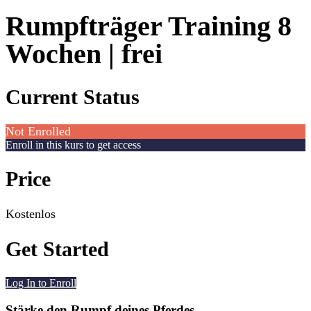
Rumpfträger Training 8
Wochen | frei
Current Status
Not Enrolled
Enroll in this kurs to get access
Price
Kostenlos
Get Started
Log In to Enroll
Stärke den Rumpf deines Pferdes