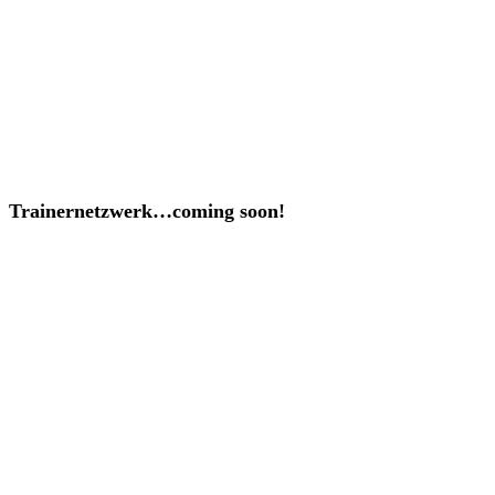
Anatomie, Bodenarbeit, Reiten, Horsemanship, Dressur
und noch viel mehr vertiefen.
Unternehmen
Über uns
Philosophie
Trainernetzwerk…coming soon!
Wissen
Angebote
Bibliothek
Hilfe und Service
Passwort vergessen?