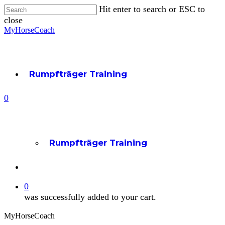
Skip
Hit enter to search or ESC to
to
close
main
Close
MyHorseCoach
content
Search
Rumpfträger Training
account
0
Menu
Rumpfträger Training
account
0
was successfully added to your cart.
MyHorseCoach