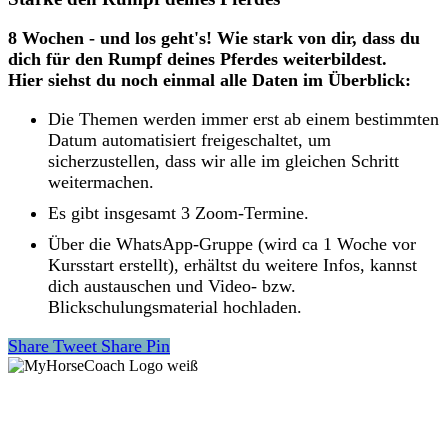
8 Wochen - und los geht's! Wie stark von dir, dass du
dich für den Rumpf deines Pferdes weiterbildest.
Hier siehst du noch einmal alle Daten im Überblick:
Die Themen werden immer erst ab einem bestimmten
Datum automatisiert freigeschaltet, um
sicherzustellen, dass wir alle im gleichen Schritt
weitermachen.
Es gibt insgesamt 3 Zoom-Termine.
Über die WhatsApp-Gruppe (wird ca 1 Woche vor
Kursstart erstellt), erhältst du weitere Infos, kannst
dich austauschen und Video- bzw.
Blickschulungsmaterial hochladen.
Share
Tweet
Share
Pin
MyHorseCoach ist eine online Plattform für nachhaltiges
Pferdetraining.
Anfänger und Profis können hier ihr Pferdewissen über